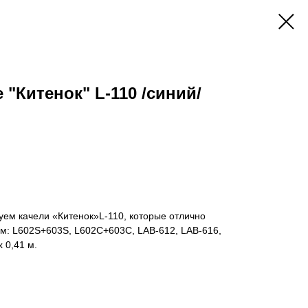
"Китенок" L-110 /синий/
дуем качели «Китенок»L-110, которые отлично
ам: L602S+603S, L602С+603С, LAB-612, LAB-616,
 0,41 м.