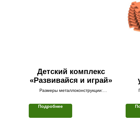
Детский комплекс
«Развивайся и играй»
33
Размеры металлоконструкции:
2,5х2,5х2,5 м.
Подробнее
П