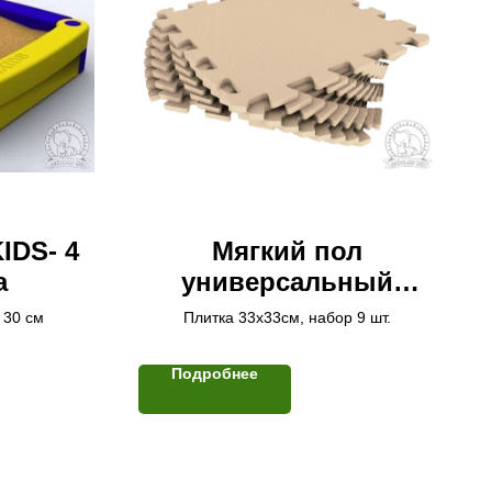
IDS- 4
Мягкий пол
а
универсальный
33*33(см) бежевый
 30 см
Плитка 33х33см, набор 9 шт.
Подробнее