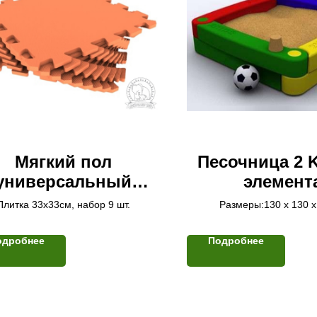
Мягкий пол
Песочница 2 K
универсальный
элемент
*33(см) оранжевый
Плитка 33х33см, набор 9 шт.
Размеры:130 x 130 x
одробнее
Подробнее