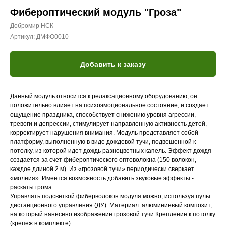
Фибероптический модуль "Гроза"
Добромир НСК
Артикул:
ДМФО0010
Добавить к заказу
Данный модуль относится к релаксационному оборудованию, он
положительно влияет на психоэмоциональное состояние, и создает
ощущение праздника, способствует снижению уровня агрессии,
тревоги и депрессии, стимулирует направленную активность детей,
корректирует нарушения внимания. Модуль представляет собой
платформу, выполненную в виде дождевой тучи, подвешенной к
потолку, из которой идет дождь разноцветных капель. Эффект дождя
создается за счет фибероптического оптоволокна (150 волокон,
каждое длиной 2 м). Из «грозовой тучи» периодически сверкает
«молния». Имеется возможность добавить звуковые эффекты -
раскаты грома.
Управлять подсветкой фиберволокон модуля можно, используя пульт
дистанционного управления (ДУ). Материал: алюминиевый композит,
на который нанесено изображение грозовой тучи Крепление к потолку
(крепеж в комплекте).